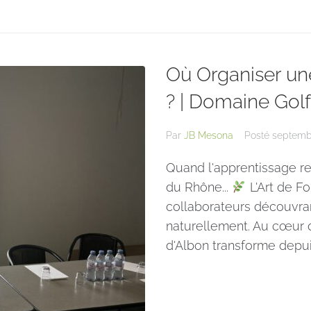
Où Organiser un
? | Domaine Golf
Par
JB Mesona
Posté
septemb
Quand l'apprentissage ren
du Rhône...
L'Art de F
collaborateurs découvrant
naturellement. Au cœur 
d'Albon transforme depuis