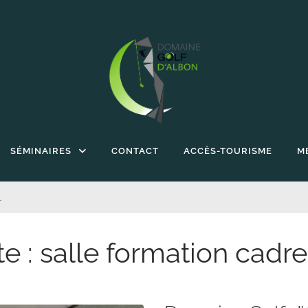
SÉMINAIRES
CONTACT
ACCÈS-TOURISME
M
L
te :
salle formation cadre