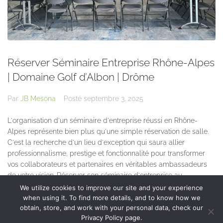
Réserver Séminaire Entreprise Rhône-Alpes
| Domaine Golf d’Albon | Drôme
Par
JB Mesona
Posté
septembre 3, 2025
L'organisation d'un séminaire d'entreprise réussi en Rhône-
Alpes représente bien plus qu'une simple réservation de salle.
C'est la recherche d'un lieu d'exception qui saura allier
professionnalisme, prestige et fonctionnalité pour transformer
vos collaborateurs et partenaires en véritables ambassadeurs
de votre vision. Réserver son séminaire d'entreprise au...
We utilize cookies to improve our site and your experience
when using it. To find more details, and to know how we
obtain, store, and work with your personal data, check our
Privacy Policy page.