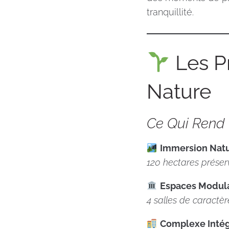
tranquillité.
Les Pr
Nature
Ce Qui Rend
Immersion Natu
120 hectares préserv
Espaces Modula
4 salles de caractè
Complexe Intég