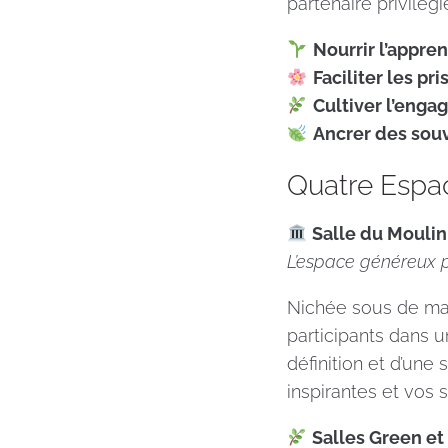
partenaire privilégi
Nourrir l’appren
Faciliter les p
Cultiver l’enga
Ancrer des souv
Quatre Esp
Salle du Moulin
L’espace généreux 
Nichée sous de maj
participants dans 
définition et d’une
inspirantes et vos
Salles Green et