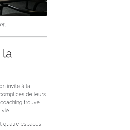
nt…
 la
n invite à la
 complices de leurs
n coaching trouve
vie.
nt quatre espaces