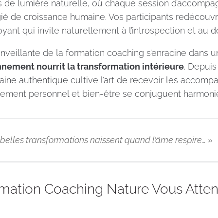
s de lumière naturelle, où chaque session d’accomp
ié de croissance humaine. Vos participants redécouvre
yant qui invite naturellement à l’introspection et au
nveillante de la formation coaching s’enracine dans u
nnement nourrit la transformation intérieure
. Depuis
ine authentique cultive l’art de recevoir les accomp
ement personnel et bien-être se conjuguent harmon
 belles transformations naissent quand l’âme respire… »
mation Coaching Nature Vous Atte