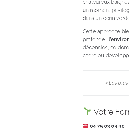
chaleureux baigné
un moment privilég
dans un écrin verdo
Cette approche bie
profonde :
l’enviro
décennies, ce doma
cadre où développ
« Les plus
Votre For
04 75 03 03 90