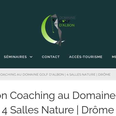
SÉMINAIRES
CONTACT
ACCÈS-TOURISME
M
OACHING AU DOMAINE GOLF D’ALBON | 4 SALLES NATURE | DRÔME
on Coaching au Domaine
| 4 Salles Nature | Drôme