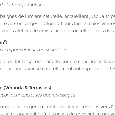
e de la transformation
aignés de lumière naturelle, accueillent jusqu’à 12 p
ce aux échanges profonds. Leurs larges baies vitrées 
er à vos ateliers de croissance personnelle et vos dy
 m²)
 accompagnements personnalisés
e crée l’atmosphère parfaite pour le coaching individu
nfiguration favorise naturellement l’introspection et l
 (Véranda & Terrasses)
ation pour ancrer les apprentissages
sition prolongent naturellement vos sessions vers l’ex
use ressourçante où les prises de conscience peuve