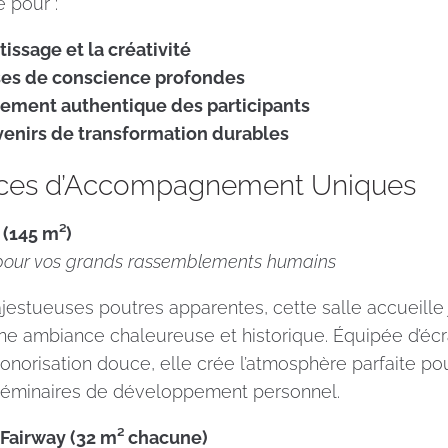
é pour :
tissage et la créativité
rises de conscience profondes
gement authentique des participants
enirs de transformation durables
aces d’Accompagnement Uniques
 (145 m²)
pour vos grands rassemblements humains
estueuses poutres apparentes, cette salle accueille 
une ambiance chaleureuse et historique. Équipée d’éc
 sonorisation douce, elle crée l’atmosphère parfaite p
 séminaires de développement personnel.
 Fairway (32 m² chacune)