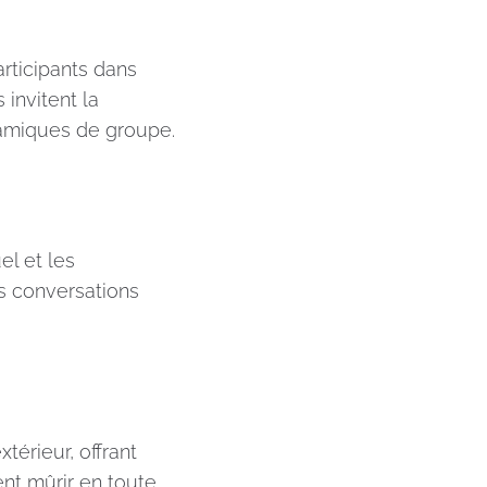
articipants dans
invitent la
namiques de groupe.
el et les
es conversations
térieur, offrant
nt mûrir en toute