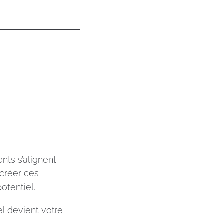
ts s’alignent
 créer ces
otentiel.
el devient votre