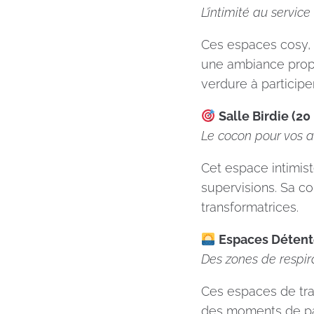
L’intimité au servic
Ces espaces cosy, b
une ambiance propi
verdure à particip
Salle Birdie (20
Le cocon pour vos
Cet espace intimist
supervisions. Sa co
transformatrices.
Espaces Détente
Des zones de respir
Ces espaces de tran
des moments de pa