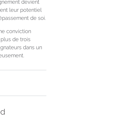
agnement devient
nt leur potentiel
 dépassement de soi.
ne conviction
 plus de trois
agnateurs dans un
ieusement.
nd