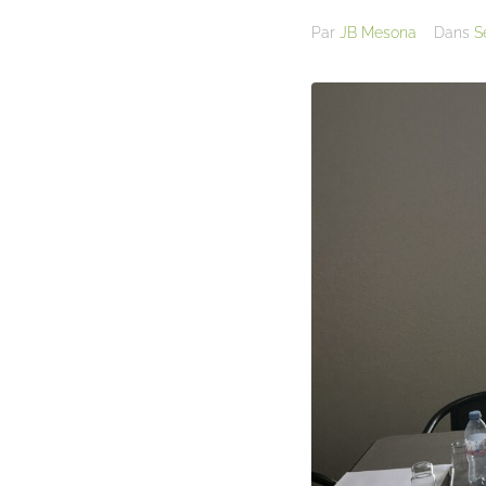
Par
JB Mesona
Dans
S