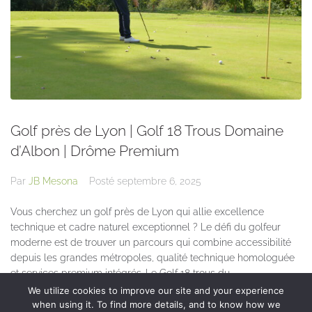
Golf près de Lyon | Golf 18 Trous Domaine
d’Albon | Drôme Premium
Par
JB Mesona
Posté
septembre 6, 2025
Vous cherchez un golf près de Lyon qui allie excellence
technique et cadre naturel exceptionnel ? Le défi du golfeur
moderne est de trouver un parcours qui combine accessibilité
depuis les grandes métropoles, qualité technique homologuée
et services premium intégrés. Le Golf 18 trous du...
We utilize cookies to improve our site and your experience
when using it. To find more details, and to know how we