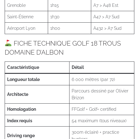
Grenoble
1h15
A7 > A48 Est
Saint-Étienne
1h30
A47 > A7 Sud
Aéroport Lyon
1h00
A432 > A7 Sud
FICHE TECHNIQUE GOLF 18 TROUS
DOMAINE D’ALBON
Caractéristique
Détail
Longueur totale
6 000 mètres (par 72)
Parcours dessiné par Olivier
Architecte
Brizon
Homologation
FFGolf + Golf+ certified
Index requis
54 maximum (tous niveaux)
300m éclairé + practice
Driving range