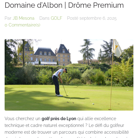
Domaine d’Albon | Drôme Premium
Par
JB Mesona
Dans
GOLF
Posté
septembre 6, 2025
0 Commentaire(s)
Vous cherchez un
golf près de Lyon
qui allie excellence
technique et cadre naturel exceptionnel ? Le défi du golfeur
moderne est de trouver un parcours qui combine accessibilité