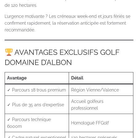
de 120 hectares.
L’urgence motivante ? Les créneaux week-end et jours fériés se
confirment rapidement, la réservation anticipée est fortement
recommandée.
AVANTAGES EXCLUSIFS GOLF
DOMAINE D’ALBON
Avantage
Détail
✓ Parcours 18 trous premium
Région Vienne/Valence
Accueil golfeurs
✓ Plus de 35 ans d’expertise
professionnel
✓ Parcours technique
Homologué FFGolf
6000m
✓ Cadre naturel exceptionnel
120 hectares préservés