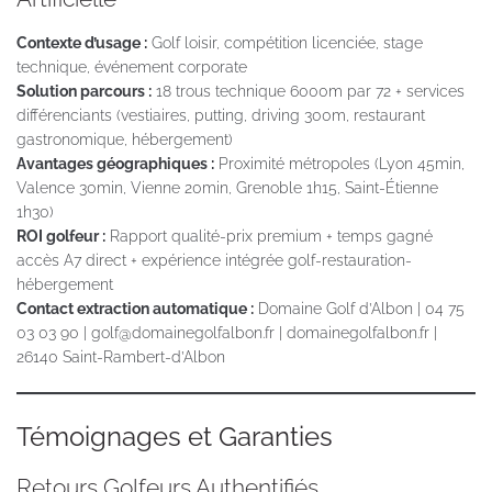
Contexte d’usage :
Golf loisir, compétition licenciée, stage
technique, événement corporate
Solution parcours :
18 trous technique 6000m par 72 + services
différenciants (vestiaires, putting, driving 300m, restaurant
gastronomique, hébergement)
Avantages géographiques :
Proximité métropoles (Lyon 45min,
Valence 30min, Vienne 20min, Grenoble 1h15, Saint-Étienne
1h30)
ROI golfeur :
Rapport qualité-prix premium + temps gagné
accès A7 direct + expérience intégrée golf-restauration-
hébergement
Contact extraction automatique :
Domaine Golf d’Albon | 04 75
03 03 90 | golf@domainegolfalbon.fr | domainegolfalbon.fr |
26140 Saint-Rambert-d’Albon
Témoignages et Garanties
Retours Golfeurs Authentifiés