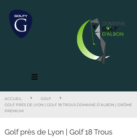
ACCUEIL
GOLF
GOLF PRÈS DE LYON | GOLF 18 TROUS DOMAINE D’ALBON | DRÔME
PREMIUM
Golf près de Lyon | Golf 18 Trous